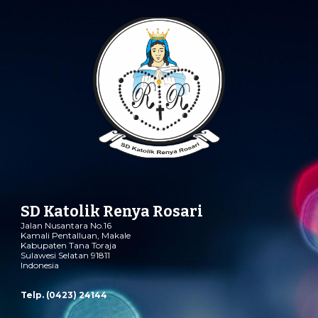
SD Katolik Renya Rosari
Jalan Nusantara No.16
Kamali Pentalluan
,
Makale
Kabupaten Tana Toraja
Sulawesi Selatan 91811
Indonesia
Telp. (0423) 24144